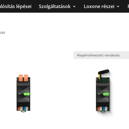
ósítás lépései
Szolgáltatások
Loxone részei
ion