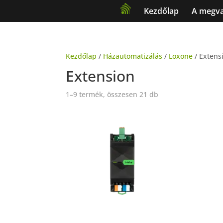
Kezdőlap
A megval
Kezdőlap
/
Házautomatizálás
/
Loxone
/ Extens
Extension
1–9 termék, összesen 21 db