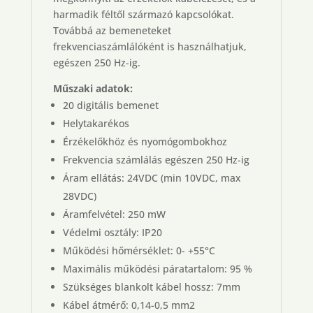
harmadik féltől származó kapcsolókat.
Továbbá az bemeneteket
frekvenciaszámlálóként is használhatjuk,
egészen 250 Hz-ig.
Műszaki adatok:
20 digitális bemenet
Helytakarékos
Érzékelőkhöz és nyomógombokhoz
Frekvencia számlálás egészen 250 Hz-ig
Áram ellátás: 24VDC (min 10VDC, max
28VDC)
Áramfelvétel: 250 mW
Védelmi osztály: IP20
Működési hőmérséklet: 0- +55°C
Maximális működési páratartalom: 95 %
Szükséges blankolt kábel hossz: 7mm
Kábel átmérő: 0,14-0,5 mm2