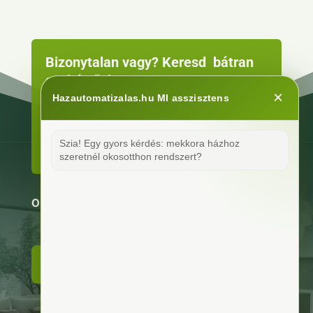
Bizonytalan vagy? Keresd bátran
szakértőnket!
×
Hazautomatizalas.hu MI asszisztens
Szia! Egy gyors kérdés: mekkora házhoz 
KAPCSOLATFELVÉTEL
szeretnél okosotthon rendszert?
OKOSOTTHON RENDSZEREK KIVITELEZÉSE
RÓLUNK