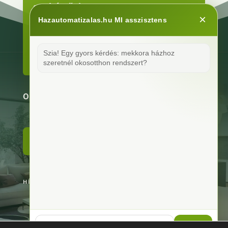
szakértőnket!
×
Hazautomatizalas.hu MI asszisztens
Szia! Egy gyors kérdés: mekkora házhoz 
KAPCSOLATFELVÉTEL
szeretnél okosotthon rendszert?
OKOSOTTHON RENDSZEREK KIVITELEZÉSE
RÓLUNK
HÍVJON MUNKANAPOKON 8-16 ÓRA KÖZÖTT
Küldés