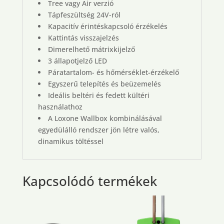
Tree vagy Air verzió
Tápfeszültség 24V-ról
Kapacitív érintéskapcsoló érzékelés
Kattintás visszajelzés
Dimerelhető mátrixkijelző
3 állapotjelző LED
Páratartalom- és hőmérséklet-érzékelő
Egyszerű telepítés és beüzemelés
Ideális beltéri és fedett kültéri
használathoz
A Loxone Wallbox kombinálásával
egyedülálló rendszer jön létre valós,
dinamikus töltéssel
Kapcsolódó termékek